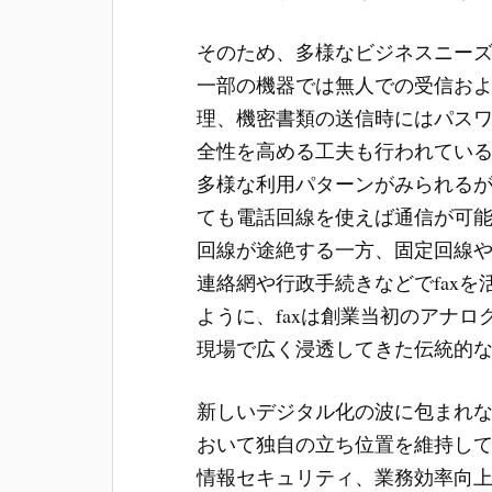
そのため、多様なビジネスニー
一部の機器では無人での受信お
理、機密書類の送信時にはパス
全性を高める工夫も行われている
多様な利用パターンがみられる
ても電話回線を使えば通信が可
回線が途絶する一方、固定回線や
連絡網や行政手続きなどでfax
ように、faxは創業当初のアナ
現場で広く浸透してきた伝統的
新しいデジタル化の波に包まれな
おいて独自の立ち位置を維持して
情報セキュリティ、業務効率向