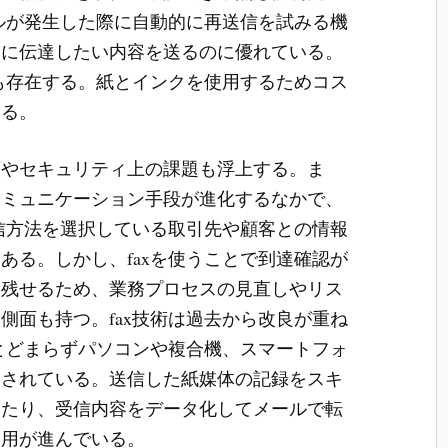
ブルが発生した際に自動的に再送信を試みる機
実に伝達したい内容を送るのに優れている。
題も存在する。紙とインクを使用するためコス
なる。
頓やセキュリティ上の課題も浮上する。ま
コミュニケーション手段が進化するなかで、
通信方法を選択している取引先や顧客との情報
ある。しかし、faxを使うことで到達確認が
を残せるため、業務プロセスの見直しやリス
側面も持つ。fax技術は過去から改良が重ね
にとどまらずパソコンや複合機、スマートフォ
発されている。送信した紙媒体の記録をスキ
したり、受信内容をデータ化してメールで転
運用が進んでいる。