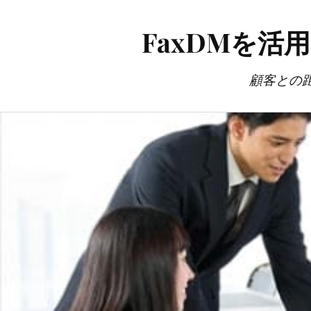
FaxDMを
顧客との