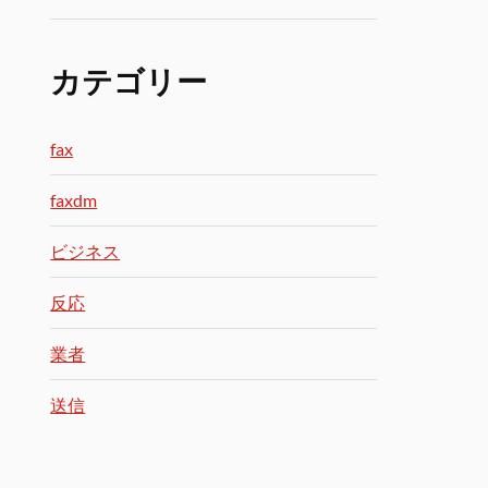
カテゴリー
fax
faxdm
ビジネス
反応
業者
送信